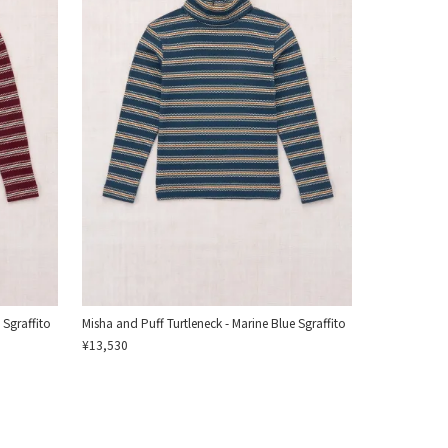
 Sgraffito
Misha and Puff Turtleneck - Marine Blue Sgraffito
¥13,530