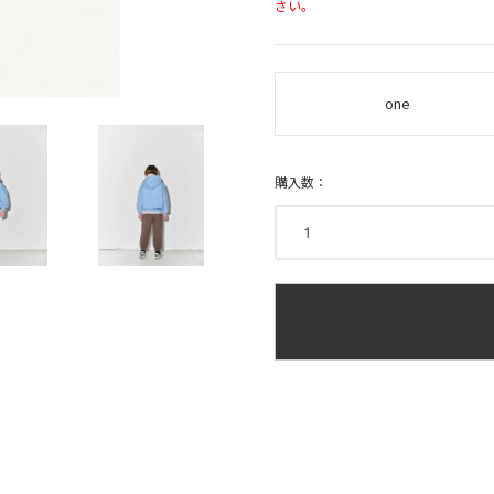
さい。
one
購入数：