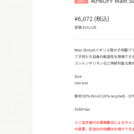
40%OFF Main Sto
SALE
¥6,072
(税込)
定価 ¥10,120
Main Storyはイギリス発の子
て子供たち自身の創造性を発揮でき
コットンやリネンなど持続可能な素
Size :
one size
素材:30% Wool (16% recycled) - 35%
9200+tax
※ご注文後のお客様都合によるキャ
の変更、別注分の同梱はお受けでき