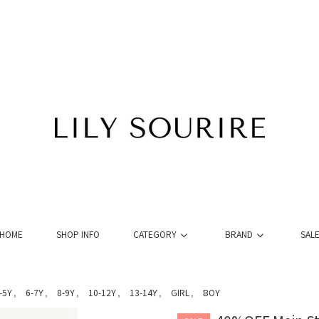
HOME
SHOP INFO
CATEGORY
BRAND
SAL
-5Y
6-7Y
8-9Y
10-12Y
13-14Y
GIRL
BOY