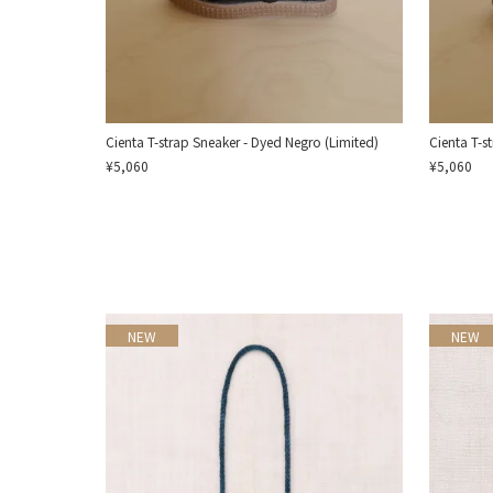
Cienta T-strap Sneaker - Dyed Negro (Limited)
Cienta T-s
¥5,060
¥5,060
NEW
NEW