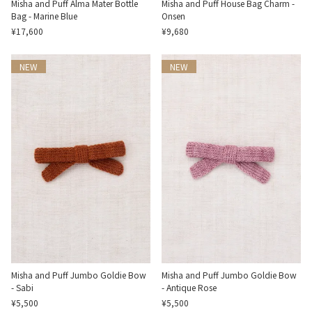
Misha and Puff Alma Mater Bottle
Misha and Puff House Bag Charm -
Bag - Marine Blue
Onsen
¥17,600
¥9,680
NEW
NEW
Misha and Puff Jumbo Goldie Bow
Misha and Puff Jumbo Goldie Bow
- Sabi
- Antique Rose
¥5,500
¥5,500