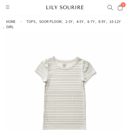
0
HOME
TOPS
SOOR PLOOM
2-3Y
4-5Y
6-7Y
8-9Y
10-12Y
GIRL