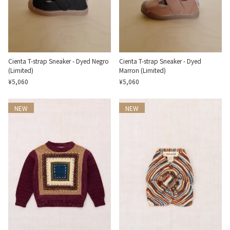
Cienta T-strap Sneaker - Dyed Negro
Cienta T-strap Sneaker - Dyed
(Limited)
Marron (Limited)
¥5,060
¥5,060
NEW
NEW