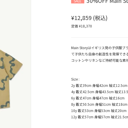
30%OFF Main Sto
SALE
¥12,859
(税込)
定価 ¥18,370
Main Storyはイギリス発の子
て子供たち自身の創造性を発揮でき
コットンやリネンなど持続可能な素
Size :
2y 着丈39cm 身幅42cm 袖丈12.5cm
4y 着丈42.5cm 身幅43.5cm 袖丈13.
6y 着丈47cm 身幅47cm 袖丈16cm
8y 着丈50.5cm 身幅51cm 袖丈18cm
10y 着丈53cm 身幅53cm 袖丈20cm
12y 着丈57cm 身幅57cm 袖丈21.5c