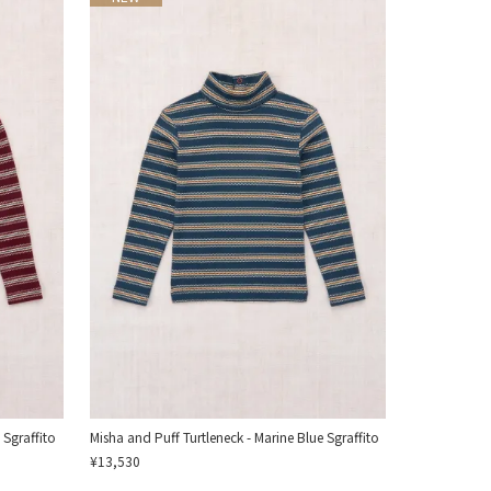
 Sgraffito
Misha and Puff Turtleneck - Marine Blue Sgraffito
¥13,530