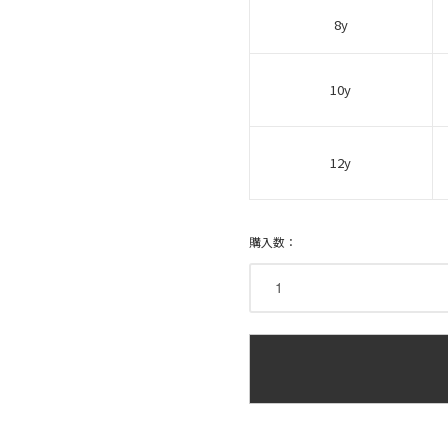
8y
10y
12y
購入数：