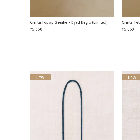
Cienta T-strap Sneaker - Dyed Negro (Limited)
Cienta T-s
¥5,060
¥5,060
NEW
NEW