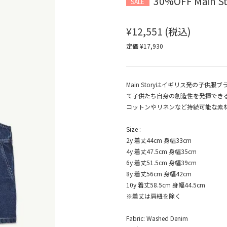
30%OFF Main St
SALE
¥12,551
(税込)
定価 ¥17,930
Main Storyはイギリス発の子
て子供たち自身の創造性を発揮でき
コットンやリネンなど持続可能な素
Size :
2y 着丈44cm 身幅33cm
4y 着丈47.5cm 身幅35cm
6y 着丈51.5cm 身幅39cm
8y 着丈56cm 身幅42cm
10y 着丈58.5cm 身幅44.5cm
※着丈は肩紐を除く
Fabric: Washed Denim