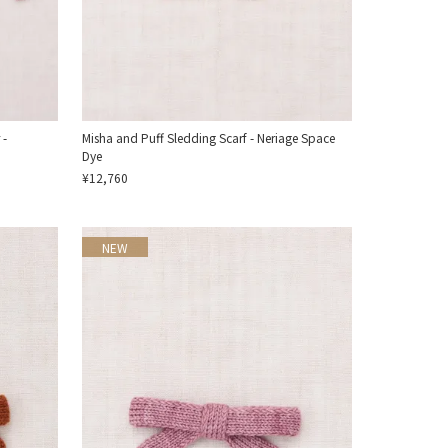
 -
Misha and Puff Sledding Scarf - Neriage Space
Dye
¥12,760
NEW