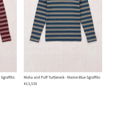
 Sgraffito
Misha and Puff Turtleneck - Marine Blue Sgraffito
¥13,530