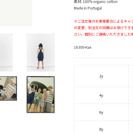
素材: 100% organic cotton
Made in Portugal
※ご注文後のお客様都合によるキャ
の変更、別注文の同梱はお受けでき
さい。個別にご連絡いただきました
16300+tax
2y
4y
6y
8y