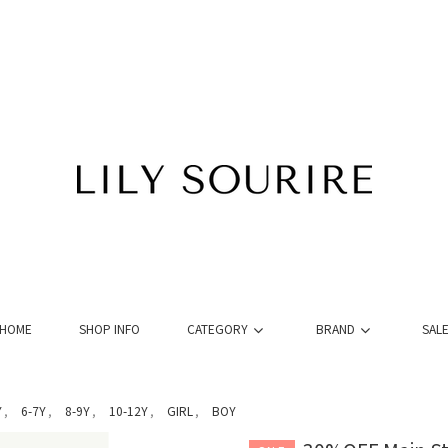
HOME
SHOP INFO
CATEGORY
BRAND
SAL
Y
6-7Y
8-9Y
10-12Y
GIRL
BOY