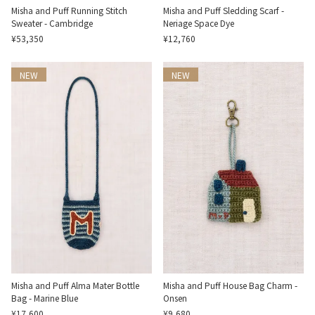
Misha and Puff Running Stitch
Misha and Puff Sledding Scarf -
Sweater - Cambridge
Neriage Space Dye
¥53,350
¥12,760
NEW
NEW
Misha and Puff Alma Mater Bottle
Misha and Puff House Bag Charm -
Bag - Marine Blue
Onsen
¥17,600
¥9,680