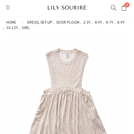
0
HOME
DRESS, SET-UP
SOOR PLOOM
2-3Y
4-5Y
6-7Y
8-9Y
10-12Y
GIRL