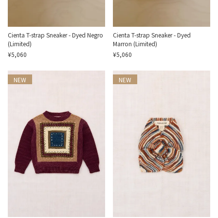
Cienta T-strap Sneaker - Dyed Negro
Cienta T-strap Sneaker - Dyed
(Limited)
Marron (Limited)
¥5,060
¥5,060
NEW
NEW