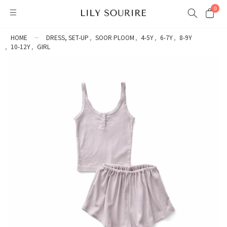
0
HOME
DRESS, SET-UP
SOOR PLOOM
4-5Y
6-7Y
8-9Y
10-12Y
GIRL