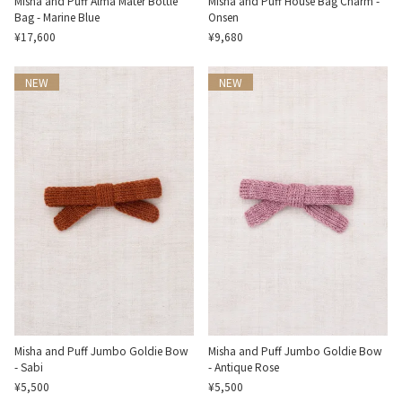
Misha and Puff Alma Mater Bottle
Misha and Puff House Bag Charm -
Bag - Marine Blue
Onsen
¥17,600
¥9,680
NEW
NEW
Misha and Puff Jumbo Goldie Bow
Misha and Puff Jumbo Goldie Bow
- Sabi
- Antique Rose
¥5,500
¥5,500