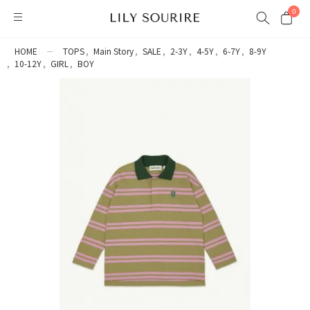
0
HOME
TOPS
Main Story
SALE
2-3Y
4-5Y
6-7Y
8-9Y
10-12Y
GIRL
BOY