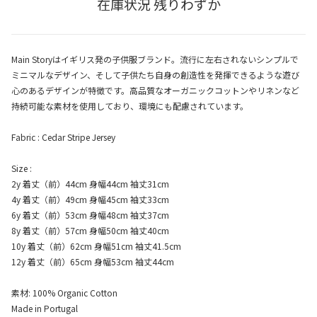
在庫状況 残りわずか
Main Storyはイギリス発の子供服ブランド。流行に左右されないシンプルで
ミニマルなデザイン、そして子供たち自身の創造性を発揮できるような遊び
心のあるデザインが特徴です。高品質なオーガニックコットンやリネンなど
持続可能な素材を使用しており、環境にも配慮されています。
Fabric : Cedar Stripe Jersey
Size :
2y 着丈（前）44cm 身幅44cm 袖丈31cm
4y 着丈（前）49cm 身幅45cm 袖丈33cm
6y 着丈（前）53cm 身幅48cm 袖丈37cm
8y 着丈（前）57cm 身幅50cm 袖丈40cm
10y 着丈（前）62cm 身幅51cm 袖丈41.5cm
12y 着丈（前）65cm 身幅53cm 袖丈44cm
素材: 100% Organic Cotton
Made in Portugal